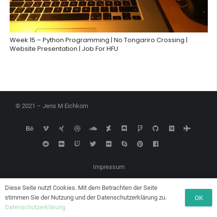
Week 15 – Python Programming | No Tongariro Crossing |
Website Presentation | Job For HFU
© 2021 – Jens M Eichkorn
Impressum
Kontakt
Diese Seite nutzt Cookies. Mit dem Betrachten der Seite
stimmen Sie der Nutzung und der Datenschutzerklärung zu.
OK
Datenschutzerklärung