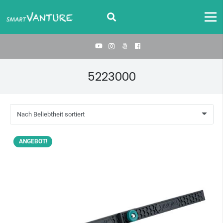
‎5223000
ANGEBOT!