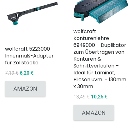
wolfcraft
Konturenlehre
6949000 – Duplikator
wolfcraft 5223000
zum Übertragen von
Innenmaß-Adapter
Konturen &
für Zollstöcke
Schnittverläufen –
Ideal für Laminat,
Ursprünglicher
Aktueller
7,19
€
6,20
€
Fliesen uvm. – 130mm
Preis
Preis
x 30mm
war:
ist:
AMAZON
7,19 €
6,20 €.
Ursprünglicher
Aktueller
13,49
€
10,25
€
Preis
Preis
war:
ist:
AMAZON
13,49 €
10,25 €.