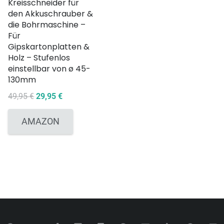
Kreisschneider für
den Akkuschrauber &
die Bohrmaschine –
Für
Gipskartonplatten &
Holz – Stufenlos
einstellbar von ø 45-
130mm
Ursprünglicher
Aktueller
49,95
€
29,95
€
Preis
Preis
war:
ist:
AMAZON
49,95 €
29,95 €.