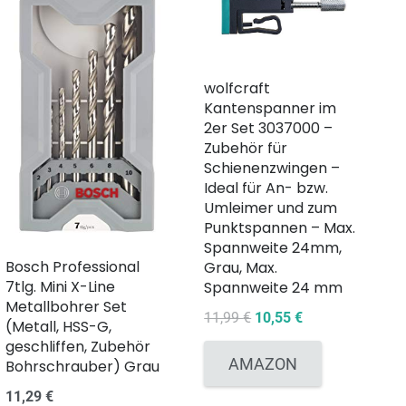
wolfcraft
Kantenspanner im
2er Set 3037000 –
Zubehör für
Schienenzwingen –
Ideal für An- bzw.
Umleimer und zum
Punktspannen – Max.
Spannweite 24mm,
Bosch Professional
Grau, Max.
7tlg. Mini X-Line
Spannweite 24 mm
Metallbohrer Set
Ursprünglicher
Aktueller
11,99
€
10,55
€
(Metall, HSS-G,
Preis
Preis
geschliffen, Zubehör
war:
ist:
AMAZON
Bohrschrauber) Grau
11,99 €
10,55 €.
11,29
€