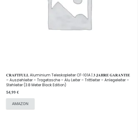
𝐂𝐑𝐀𝐅𝐓𝐅𝐔𝐋𝐋 Aluminium Teleskopleiter CF-101A | 𝟑 𝐉𝐀𝐇𝐑𝐄 𝐆𝐀𝐑𝐀𝐍𝐓𝐈𝐄
– Ausziehleiter – Tragetasche – Alu Leiter – Trittleiter – Anlegeleiter –
Stehleiter (3.8 Meter Black Edition)
54,99
€
AMAZON