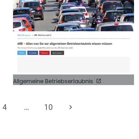
Allgemeine Betriebserlaubnis
4
…
10