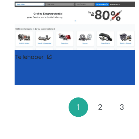
Teilehaber
1
2
3