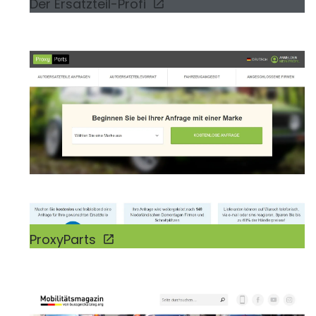
Der Ersatzteil-Profi
ProxyParts