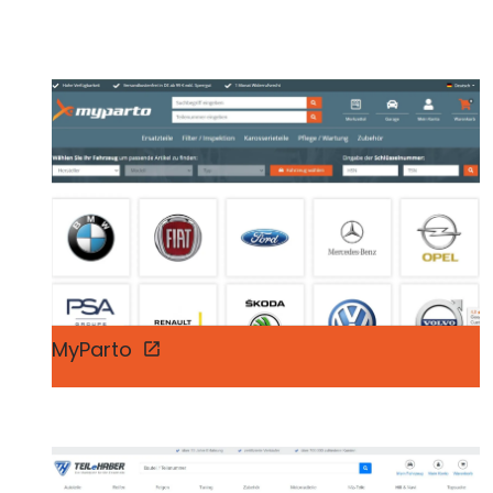
MyParto